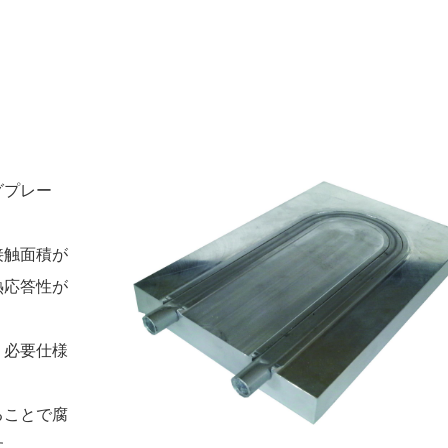
グプレー
接触面積が
熱応答性が
、必要仕様
ることで腐
す。