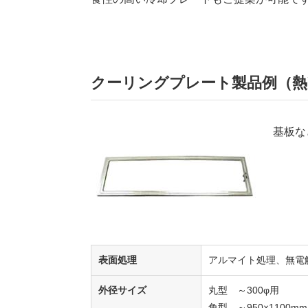
クーリングプレート製品例（熱
基板な
表面処理
アルマイト処理、無電
外径サイズ
丸型 ～300φ用
角型 ～950×1100mm