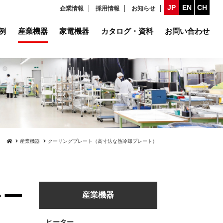
JP
EN
CH
企業情報
採用情報
お知らせ
例
産業機器
家電機器
カタログ・資料
お問い合わせ
産業機器
クーリングプレート（高寸法な熱冷却プレート）
レー
産業機器
ヒーター