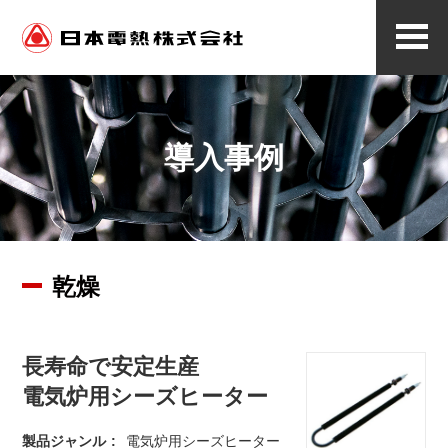
メ
ニ
ュ
ー
導入事例
乾燥
長寿命で安定生産
電気炉用シーズヒーター
製品ジャンル
電気炉用シーズヒーター