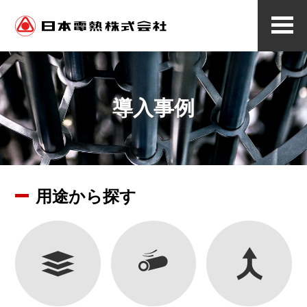
メ
ニ
ュ
ー
導入事例
用途から探す