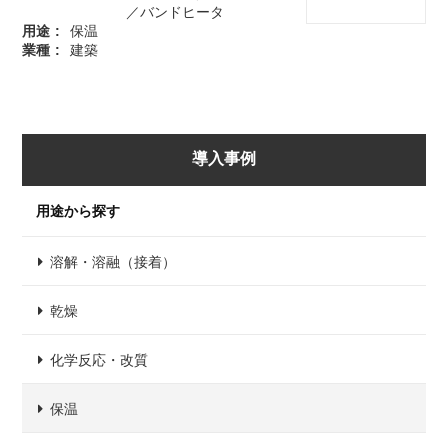
／バンドヒータ
用途
保温
業種
建築
導入事例
用途から探す
溶解・溶融（接着）
乾燥
化学反応・改質
保温