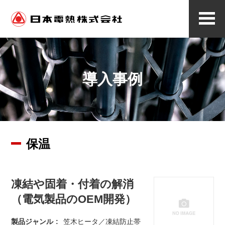
メ
ニ
ュ
ー
導入事例
保温
凍結や固着・付着の解消
（電気製品のOEM開発）
製品ジャンル
笠木ヒータ／凍結防止帯