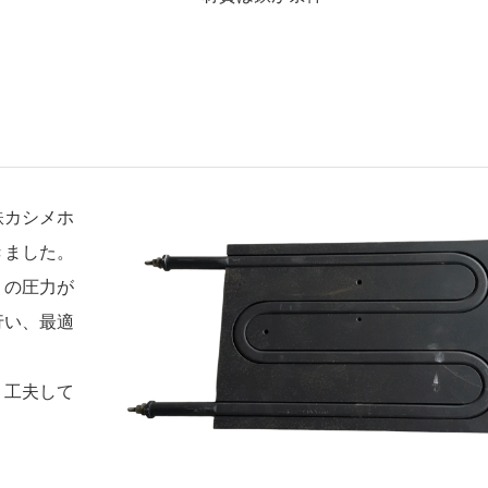
鉄カシメホ
きました。
りの圧力が
行い、最適
、工夫して