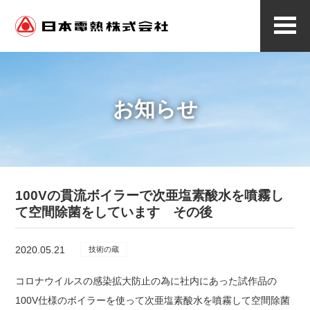
メ
ニ
ュ
ー
お知らせ
100Vの貫流ボイラーで次亜塩素酸水を噴霧し
て空間除菌をしています その後
2020.05.21
技術の蔵
コロナウイルスの感染拡大防止の為に社内にあった試作品の
100V仕様のボイラーを使って次亜塩素酸水を噴霧して空間除菌