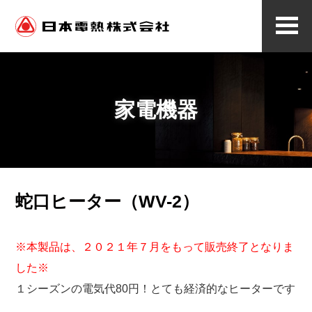
メ
ニ
ュ
ー
家電機器
蛇口ヒーター（WV-2）
※本製品は、２０２１年７月をもって販売終了となりま
した※
１シーズンの電気代80円！とても経済的なヒーターです