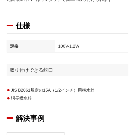
仕様
定格
100V-1.2W
取り付けできる蛇口
JIS B2061規定の15A（1/2インチ）用横水栓
胴長横水栓
解決事例