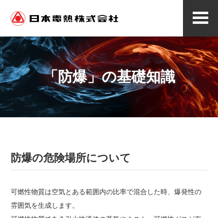
メ
ニ
ュ
ー
「防爆」の基礎知識
防爆の危険場所について
可燃性物質は空気とある範囲内の比率で混合した時、爆発性の
雰囲気を生成します。